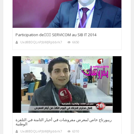
Participation de ٌٍُSERVICOM au SIB IT 2014
Uxd8BDQLnPJbMJRpbbrk7
6650
ريبورتاج خاص لمعرض مفروشات في أخبار الثامنة في التلفزة
الوطنية
Uxd8BDQLnPJbMJRpbbrk7
6310