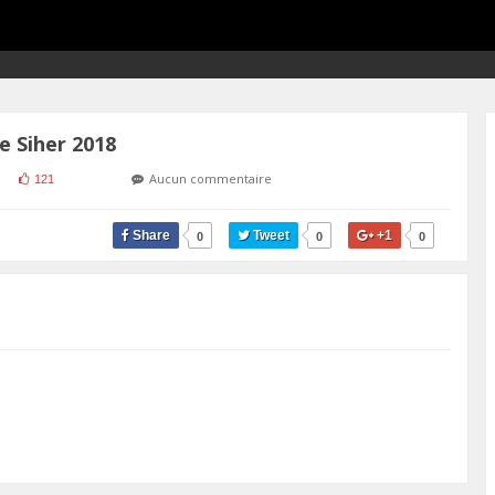
e Siher 2018
Aucun commentaire
121
Share
Tweet
+1
0
0
0