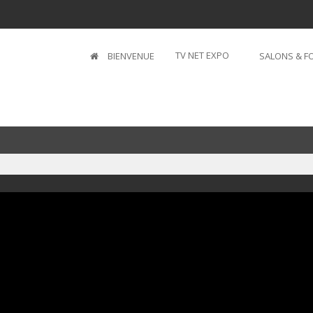
TV NET EXPO
BIENVENUE
SALONS & FO