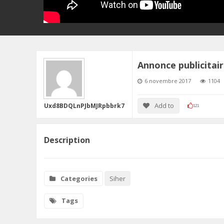
Annonce publicitair
6 novembre 2017
1104
Add to
Uxd8BDQLnPJbMJRpbbrk7
121
Description
Categories
Siher
Tags