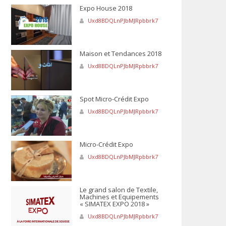
Expo House 2018
Uxd8BDQLnPJbMJRpbbrk7
Maison et Tendances 2018
Uxd8BDQLnPJbMJRpbbrk7
Spot Micro-Crédit Expo
Uxd8BDQLnPJbMJRpbbrk7
Micro-Crédit Expo
Uxd8BDQLnPJbMJRpbbrk7
Le grand salon de Textile,
Machines et Equipements
« SIMATEX EXPO 2018 »
Uxd8BDQLnPJbMJRpbbrk7