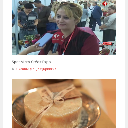
Spot Micro-Crédit Expo
Uxd8BDQLnPJbMJRpbbrk7