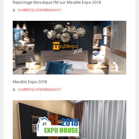
Reportage Mosaïque FM sur Meuble Expo 2018
Uxd8BDQLnPJbMJRpbbrk7
Meuble Expo 2018
Uxd8BDQLnPJbMJRpbbrk7