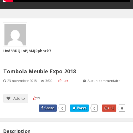
Uxd8BDQLnPJbMJRpbbrk7
Tombola Meuble Expo 2018
23 novembre 2018
3602
Aucun commentaire
573
Add to
573
Share
Tweet
+1
0
0
0
Description