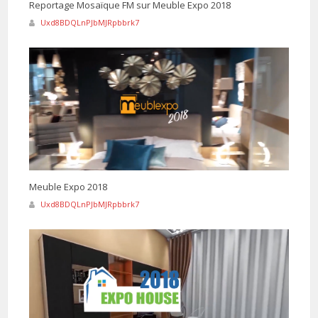
Reportage Mosaïque FM sur Meuble Expo 2018
Uxd8BDQLnPJbMJRpbbrk7
Meuble Expo 2018
Uxd8BDQLnPJbMJRpbbrk7