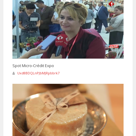
Spot Micro-Crédit Expo
Uxd8BDQLnPJbMJRpbbrk7