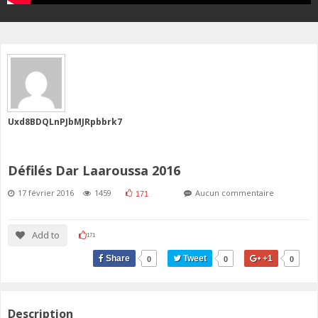
Uxd8BDQLnPJbMJRpbbrk7
Défilés Dar Laaroussa 2016
17 février 2016
1459
Aucun commentaire
171
Add to
171
Share
Tweet
+1
0
0
0
Description