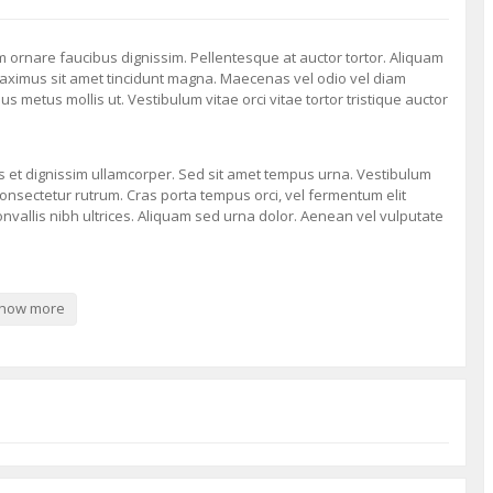
am ornare faucibus dignissim. Pellentesque at auctor tortor. Aliquam
aximus sit amet tincidunt magna. Maecenas vel odio vel diam
us metus mollis ut. Vestibulum vitae orci vitae tortor tristique auctor
us et dignissim ullamcorper. Sed sit amet tempus urna. Vestibulum
t consectetur rutrum. Cras porta tempus orci, vel fermentum elit
convallis nibh ultrices. Aliquam sed urna dolor. Aenean vel vulputate
citur ante imperdiet. Sed egestas blandit tristique. Praesent nec
osqu ad litora torquent per conubia nostra, per inceptos himenaeos.
mcorper eros at, placerat turpis.
how more