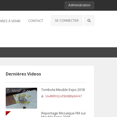
Administration
SE CONNECTER
CONTACT
IRES À VENIR
Dernières Videos
Tombola Meuble Expo 2018
Uxd8BDQLnPJbMJRpbbrk7
Reportage Mosaïque FM sur
Meuble Expo 2018