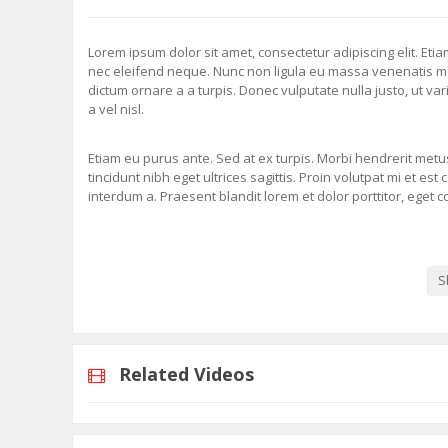
Lorem ipsum dolor sit amet, consectetur adipiscing elit. Eti
nec eleifend neque. Nunc non ligula eu massa venenatis m
dictum ornare a a turpis. Donec vulputate nulla justo, ut vari
a vel nisl.
Etiam eu purus ante. Sed at ex turpis. Morbi hendrerit met
tincidunt nibh eget ultrices sagittis. Proin volutpat mi et es
interdum a. Praesent blandit lorem et dolor porttitor, eget 
est. Fusce vestibulum nunc eu enim dignissim, hendrerit effi
faucibus lorem, vitae euismod leo. Class aptent taciti soci
Proin ultrices vulputate eleifend. Ut in ante malesuada, ulla
S
Related Videos